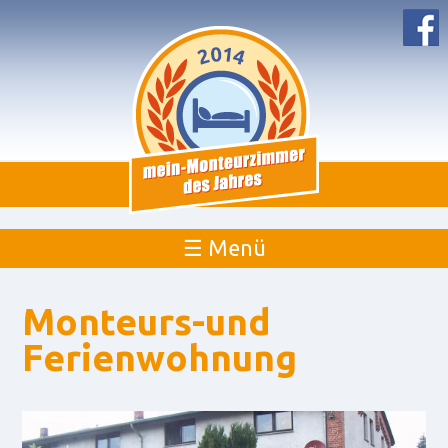
☰ Menü
Monteurs-und
Ferienwohnung