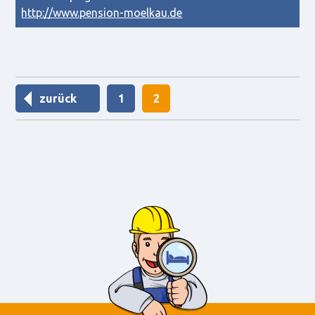
http://www.pension-moelkau.de
zurück
1
2