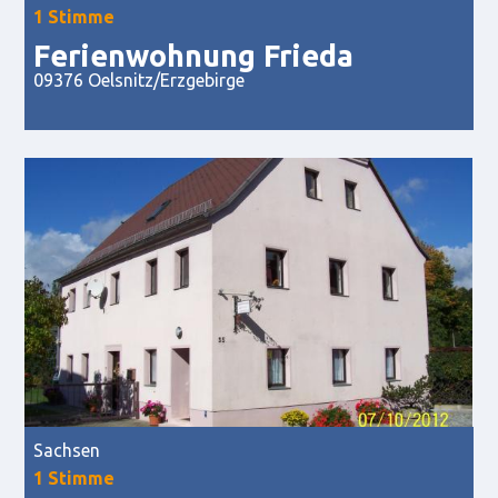
1 Stimme
Ferienwohnung Frieda
09376 Oelsnitz/Erzgebirge
Sachsen
1 Stimme