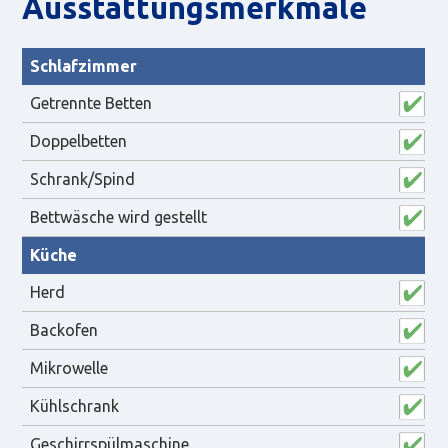
Aus­statt­ungs­merk­male
Schlafzimmer
Getrennte Betten
Doppelbetten
Schrank/Spind
Bettwäsche wird gestellt
Küche
Herd
Backofen
Mikrowelle
Kühlschrank
Geschirrspülmaschine