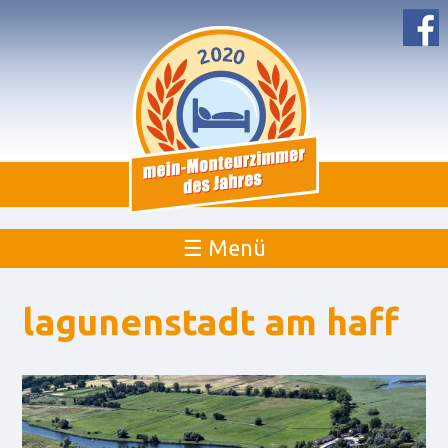
☰ Menü
lagunenstadt am haff