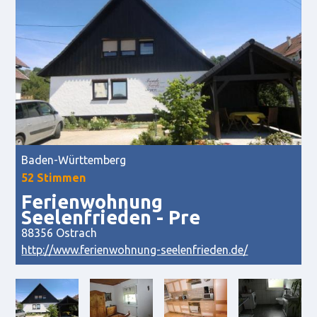
Baden-Württemberg
52 Stimmen
Ferienwohnung
Seelenfrieden - Pre
88356
Ostrach
http://www.ferienwohnung-seelenfrieden.de/