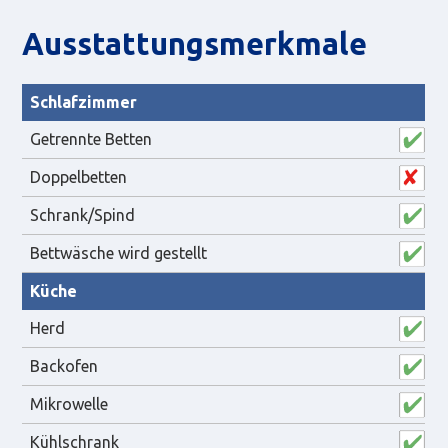
Aus­statt­ungs­merk­male
Schlafzimmer
Getrennte Betten
Doppelbetten
Schrank/Spind
Bettwäsche wird gestellt
Küche
Herd
Backofen
Mikrowelle
Kühlschrank