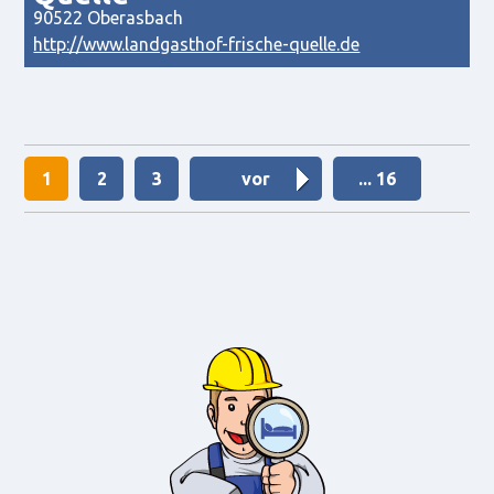
90522 Oberasbach
http://www.landgasthof-frische-quelle.de
1
2
3
vor
... 16