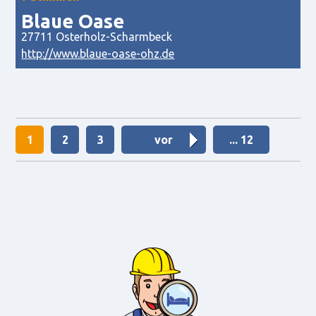
Blaue Oase
27711 Osterholz-Scharmbeck
http://www.blaue-oase-ohz.de
1
2
3
vor
... 12