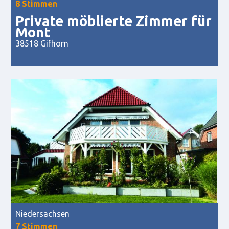
8 Stimmen
Private möblierte Zimmer für
Mont
38518 Gifhorn
Niedersachsen
7 Stimmen