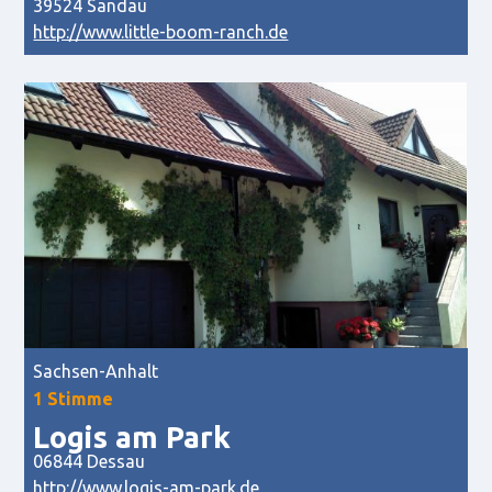
39524 Sandau
http://www.little-boom-ranch.de
Sachsen-Anhalt
1 Stimme
Logis am Park
06844 Dessau
http://www.logis-am-park.de