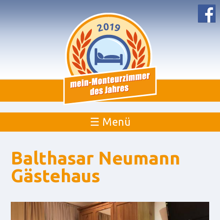
☰ Menü
Balthasar Neumann
Gästehaus