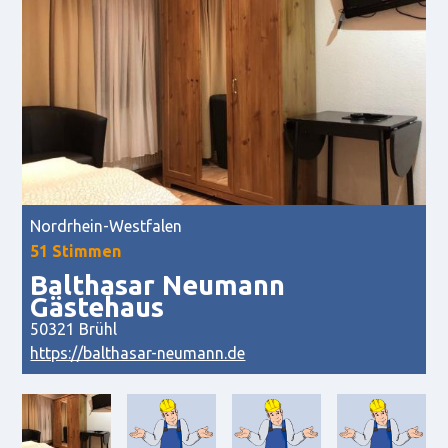
Nordrhein-Westfalen
51 Stimmen
Balthasar Neumann
Gästehaus
50321 Brühl
https://balthasar-neumann.de