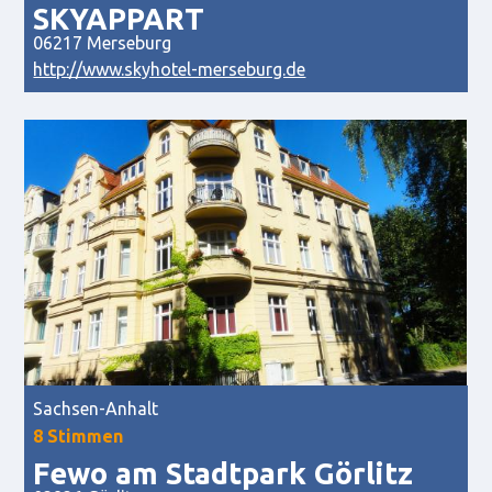
SKYAPPART
06217 Merseburg
http://www.skyhotel-merseburg.de
Sachsen-Anhalt
8 Stimmen
Fewo am Stadtpark Görlitz