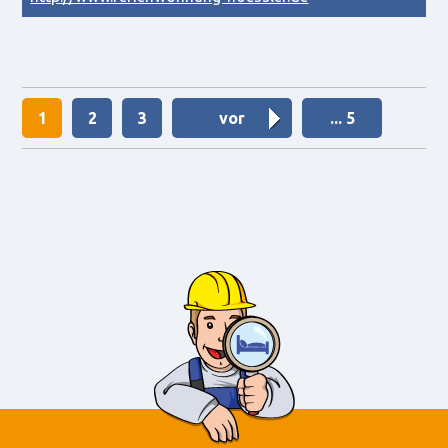
1
2
3
vor
... 5