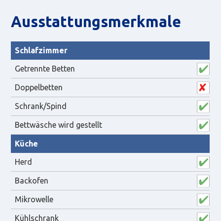
Aus­statt­ungs­merk­male
Schlafzimmer
Getrennte Betten
Doppelbetten
Schrank/Spind
Bettwäsche wird gestellt
Küche
Herd
Backofen
Mikrowelle
Kühlschrank