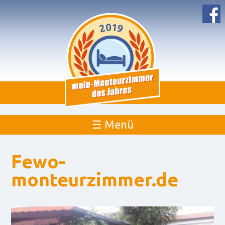
☰ Menü
Fewo-
monteurzimmer.de