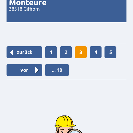
Monteure
38518 Gifhorn
zurück
1
2
3
4
5
vor
... 10