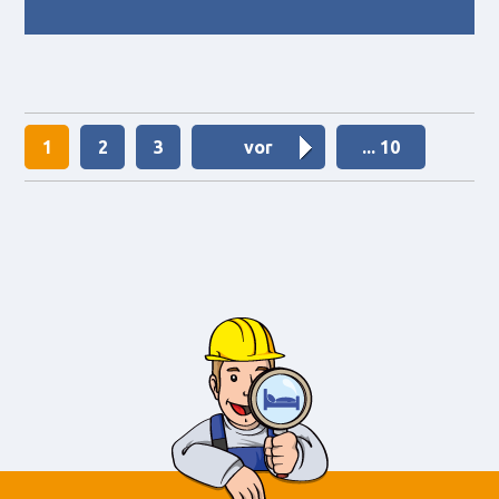
1
2
3
vor
... 10