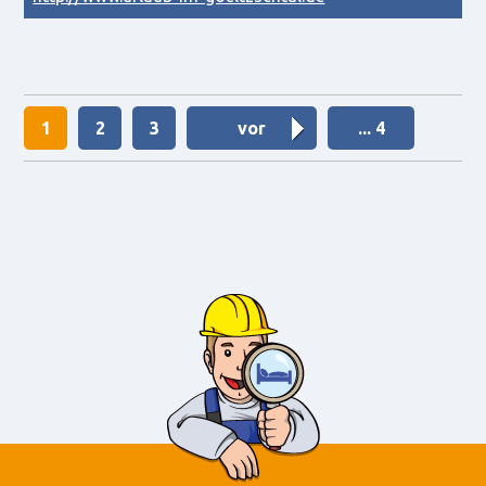
1
2
3
vor
... 4