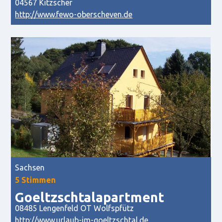
04567 Kitzscher
http://www.fewo-oberscheven.de
Sachsen
5 Stimmen
Goeltzschtalapartment
08485 Lengenfeld OT Wolfspfütz
http://www.urlaub-im-goeltzschtal.de